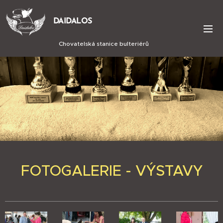
DAIDALOS
Chovatelská stanice bulteriérů
FOTOGALERIE - VÝSTAVY